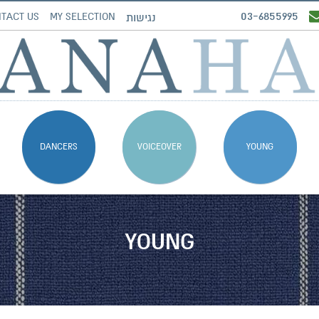
03-6855995
TACT US
MY SELECTION
נגישות
DANCERS
VOICEOVER
YOUNG
YOUNG